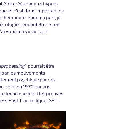
t être créés par un.e hypno-
que, et c’est donc important de
 thérapeute. Pour ma part, je
nécologie pendant 35 ans, en
’ai voué ma vie au soin.
eprocessing
“ pourrait être
e par les mouvements
raitement psychique par des
u point en 1972 par une
te technique a fait les preuves
ress Post Traumatique (SPT).