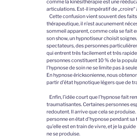
comme la kinésithérapie est une rééduc
articulations. Est-il impératif de „croire“ 
Cette confusion vient souvent des faits 
thérapeutique, il n’est aucunement néces
sommeil apparent, comme cela se fait e
son show, un hypnotiseur choisit soign
spectateurs, des personnes particulièrem
qui entrent très facilement et très rapi
personnes constituent 10 % de la popul
l’hypnose de soin ne se limite pas à seul
En hypnose éricksonienne, nous obtenons
partir d’état hypnotique légers que de t
Enfin, l’idée court que l’hypnose fait r
traumatisantes. Certaines personnes espè
redoutent. Il arrive que cela se produise.
personne en état d’hypnose pendant sa tr
qu’elle est en train de vivre, et je la guid
ne se produise.