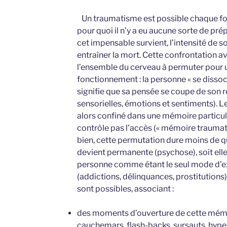
Un traumatisme est possible chaque foi
pour quoi il n’y a eu aucune sorte de pré
cet impensable survient, l’intensité de s
entraîner la mort. Cette confrontation a
l’ensemble du cerveau à permuter pour 
fonctionnement : la personne « se dissocie
signifie que sa pensée se coupe de son r
sensorielles, émotions et sentiments). L
alors confiné dans une mémoire particuliè
contrôle pas l’accès (« mémoire traumat
bien, cette permutation dure moins de qu
devient permanente (psychose), soit elle
personne comme étant le seul mode d’e
(addictions, délinquances, prostitutions)
sont possibles, associant :
des moments d’ouverture de cette mémo
cauchemars, flash-backs, sursauts, hyper