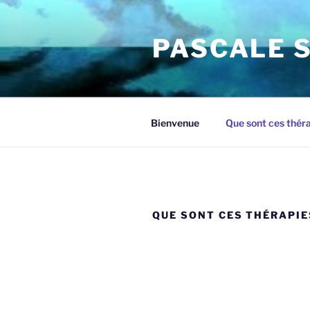
Aller
au
PASCALE S
contenu
principal
Bienvenue
Que sont ces théra
QUE SONT CES THÉRAPIE