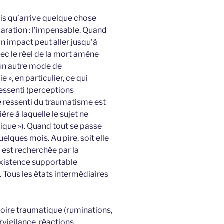
s qu’arrive quelque chose
paration : l’impensable. Quand
on impact peut aller jusqu’à
vec le réel de la mort amène
un autre mode de
 », en particulier, ce qui
essenti (perceptions
e ressenti du traumatisme est
re à laquelle le sujet ne
ique »). Quand tout se passe
elques mois. Au pire, soit elle
 est recherchée par la
xistence supportable
. Tous les états intermédiaires
ire traumatique (ruminations,
vigilance, réactions